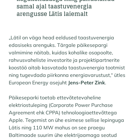
samal ajal taastuvenergia
arengusse Lätis laiemalt
„Lätil on väga head eeldused taastuvenergia
edasiseks arenguks. Tārgale päikesepargi
valmimine näitab, kuidas kohalike osapoolte,
rahvusvaheliste investorite ja projektipartnerite
koostöö aitab kasvatada taastuvenergia tootmist
ning tugevdada piirkonna energiavarustust,“ ütles
European Energy asejuht
Jens-Peter Zink
.
Päikeseparki toetab ettevõtetevaheline
elektriostuleping (Corporate Power Purchase
Agreement ehk CPPA) tehnoloogiaettevõttega
Apple. Tegemist on ühe esimese sellise lepinguga
Lätis ning 110 MW mahus on see praegu
Baltimaade suurim ühe elektrijaamaga seotud