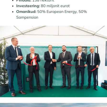
Pindala:
138 hektarit
Investeering:
80 miljonit eurot
Omanikud:
50% European Energy, 50%
Sampension