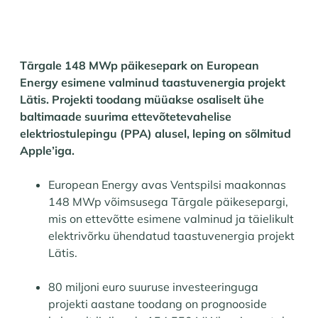
Tārgale 148 MWp päikesepark on European
Energy esimene valminud taastuvenergia projekt
Lätis. Projekti toodang müüakse osaliselt ühe
baltimaade suurima ettevõtetevahelise
elektriostulepingu (PPA) alusel, leping on sõlmitud
Apple’iga.
European Energy avas Ventspilsi maakonnas
148 MWp võimsusega Tārgale päikesepargi,
mis on ettevõtte esimene valminud ja täielikult
elektrivõrku ühendatud taastuvenergia projekt
Lätis.
80 miljoni euro suuruse investeeringuga
projekti aastane toodang on prognooside