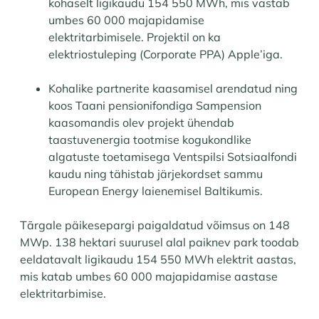
kohaselt ligikaudu 154 550 MWh, mis vastab
umbes 60 000 majapidamise
elektritarbimisele. Projektil on ka
elektriostuleping (Corporate PPA) Apple’iga.
Kohalike partnerite kaasamisel arendatud ning
koos Taani pensionifondiga Sampension
kaasomandis olev projekt ühendab
taastuvenergia tootmise kogukondlike
algatuste toetamisega Ventspilsi Sotsiaalfondi
kaudu ning tähistab järjekordset sammu
European Energy laienemisel Baltikumis.
Tārgale päikesepargi paigaldatud võimsus on 148
MWp. 138 hektari suurusel alal paiknev park toodab
eeldatavalt ligikaudu 154 550 MWh elektrit aastas,
mis katab umbes 60 000 majapidamise aastase
elektritarbimise.