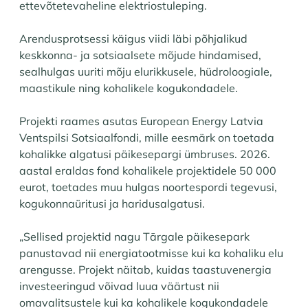
ettevõtetevaheline elektriostuleping.
Arendusprotsessi käigus viidi läbi põhjalikud
keskkonna- ja sotsiaalsete mõjude hindamised,
sealhulgas uuriti mõju elurikkusele, hüdroloogiale,
maastikule ning kohalikele kogukondadele.
Projekti raames asutas European Energy Latvia
Ventspilsi Sotsiaalfondi, mille eesmärk on toetada
kohalikke algatusi päikesepargi ümbruses. 2026.
aastal eraldas fond kohalikele projektidele 50 000
eurot, toetades muu hulgas noortespordi tegevusi,
kogukonnaüritusi ja haridusalgatusi.
„Sellised projektid nagu Tārgale päikesepark
panustavad nii energiatootmisse kui ka kohaliku elu
arengusse. Projekt näitab, kuidas taastuvenergia
investeeringud võivad luua väärtust nii
omavalitsustele kui ka kohalikele kogukondadele