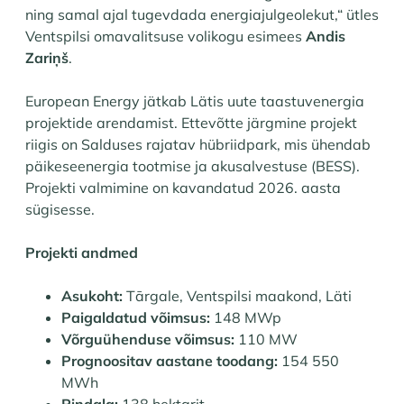
ning samal ajal tugevdada energiajulgeolekut,“ ütles
Ventspilsi omavalitsuse volikogu esimees
Andis
Zariņš
.
European Energy jätkab Lätis uute taastuvenergia
projektide arendamist. Ettevõtte järgmine projekt
riigis on Salduses rajatav hübriidpark, mis ühendab
päikeseenergia tootmise ja akusalvestuse (BESS).
Projekti valmimine on kavandatud 2026. aasta
sügisesse.
Projekti andmed
Asukoht:
Tārgale, Ventspilsi maakond, Läti
Paigaldatud võimsus:
148 MWp
Võrguühenduse võimsus:
110 MW
Prognoositav aastane toodang:
154 550
MWh