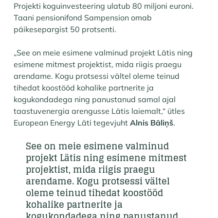
Projekti koguinvesteering ulatub 80 miljoni euroni.
Taani pensionifond Sampension omab
päikesepargist 50 protsenti.
„See on meie esimene valminud projekt Lätis ning
esimene mitmest projektist, mida riigis praegu
arendame. Kogu protsessi vältel oleme teinud
tihedat koostööd kohalike partnerite ja
kogukondadega ning panustanud samal ajal
taastuvenergia arengusse Lätis laiemalt,“ ütles
European Energy Läti tegevjuht
Alnis Bāliņš
.
See on meie esimene valminud
projekt Lätis ning esimene mitmest
projektist, mida riigis praegu
arendame. Kogu protsessi vältel
oleme teinud tihedat koostööd
kohalike partnerite ja
kogukondadega ning panustanud